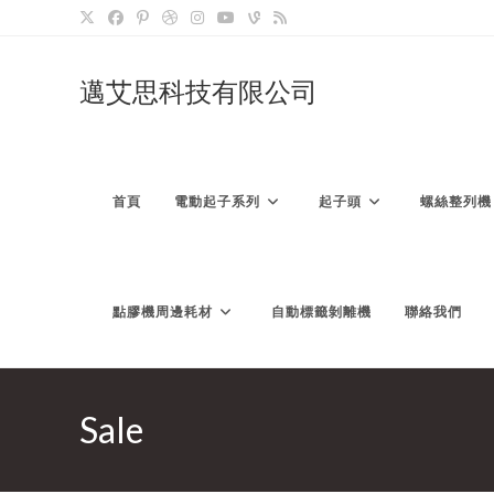
Skip
to
content
邁艾思科技有限公司
首頁
電動起子系列
起子頭
螺絲整列機
點膠機周邊耗材
自動標籤剝離機
聯絡我們
Sale