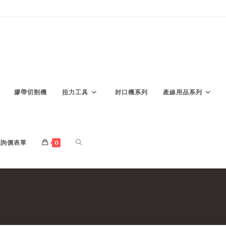
膠帶切割機
扭力工具
封口機系列
產線用品系列
TOGGLE
詢價表單
0
WEBSITE