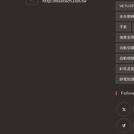
http://misetech.com.tw
VETU
全自動
手套
無塵室
自動切
自動標
針筒及
靜電防
Follo
Opens
in