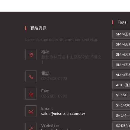
Tags
聯絡資訊
5MM圓
Lorem ipsum dolor sit amet consectetur.
5MM圓
地址:
5MM圓
新北市林口區中山路562號15樓之
1
5MM圓
電話:
5MM圓
02-2603-0973
ABLE
Fax:
SH1/
02-2603-0993
SH1/
Email:
Opens
sales@misetech.com.tw
SH1/
in
your
Website:
SODER
application