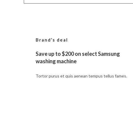
Brand’s deal
Save up to $200 on select Samsung
washing machine
Tortor purus et quis aenean tempus tellus fames.
SHOP NOW