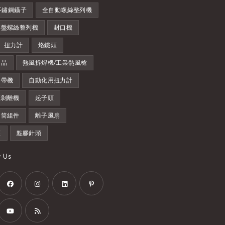
S不鏽鋼鑷子
全自動螺絲整列機
轉盤螺絲整列機
封口機
扭力計
烙鐵頭
用品
熱風拆焊機/工業熱風槍
膠帶機
自動化用扭力計
籤剝離機
起子頭
套筒組件
離子風扇
護
點膠針頭
w Us
Opens
Opens
Opens
Opens
in
in
in
in