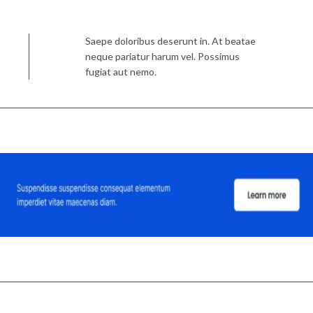
SEARCH
Saepe doloribus deserunt in. At beatae
neque pariatur harum vel. Possimus
fugiat aut nemo.