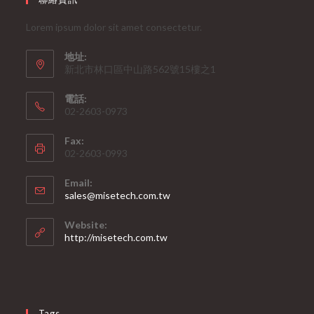
Lorem ipsum dolor sit amet consectetur.
地址:
新北市林口區中山路562號15樓之1
電話:
02-2603-0973
Fax:
02-2603-0993
Email:
Opens
sales@misetech.com.tw
in
your
Website:
application
http://misetech.com.tw
Tags