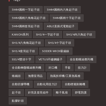
5MM圓柄一字起子頭
5MM圓柄內六角起子頭
5MM圓柄六角梅花起子頭
5MM圓柄十字起子頭
5MM圓柄套筒起子頭
ABLE直插式電動起子
KANON系列
SH1/4一字起子頭
SH1/4內六角起子頭
SH1/4六角梅花起子頭
SH1/4十字起子頭
SH1/4套筒起子頭
SODER-WICK吸錫線
SS1/4雙頭十字
VETUS不鏽鋼鑷子
全自動螺絲整列機
全自動轉盤螺絲整列機
封口機
手套
扭力計
烙鐵頭
無塵室用品
熱風拆焊機/工業熱風槍
自動切膠帶機
自動化用扭力計
自動標籤剝離機
起子頭
針筒及套筒組件
離子風扇
靜電防護
點膠針頭