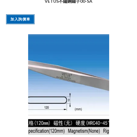
VETUS不鏽鋼鑷子00-SA
加入詢價車