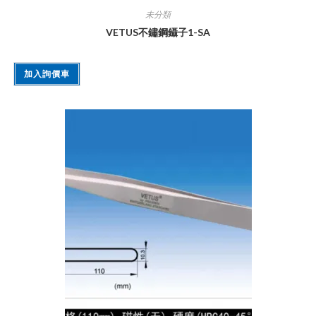
未分類
VETUS不鏽鋼鑷子1-SA
加入詢價車