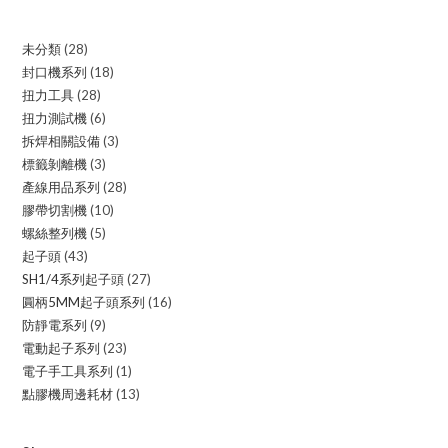
未分類
28
28
封口機系列
18
18
products
扭力工具
28
28
products
扭力測試機
6
6
products
拆焊相關設備
3
3
products
標籤剝離機
3
3
products
產線用品系列
28
28
products
膠帶切割機
10
10
products
螺絲整列機
5
5
products
起子頭
43
43
products
SH1/4系列起子頭
27
27
products
圓柄5MM起子頭系列
16
16
products
防靜電系列
9
9
products
電動起子系列
23
23
products
電子手工具系列
1
1
products
點膠機周邊耗材
13
13
product
products