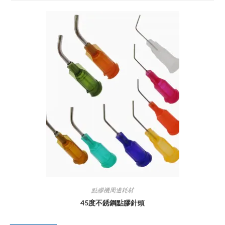
點膠機周邊耗材
45度不銹鋼點膠針頭