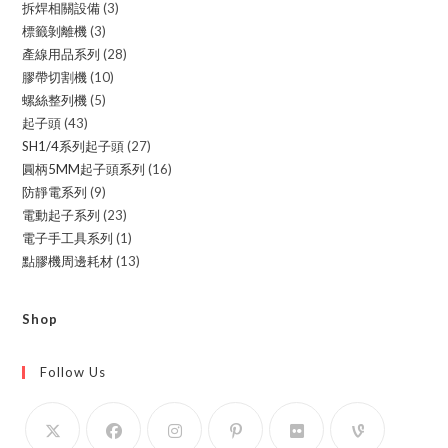
拆焊相關設備
3
3
products
標籤剝離機
3
3
products
產線用品系列
28
28
products
膠帶切割機
10
10
products
螺絲整列機
5
5
products
起子頭
43
43
products
SH1/4系列起子頭
27
27
products
圓柄5MM起子頭系列
16
16
products
防靜電系列
9
9
products
電動起子系列
23
23
products
電子手工具系列
1
1
products
點膠機周邊耗材
13
13
product
products
Shop
Follow Us