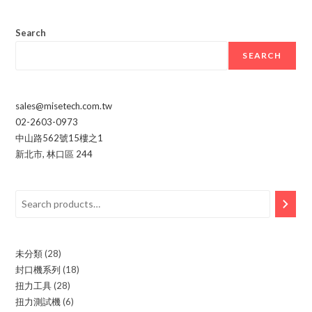
Search
SEARCH
sales@misetech.com.tw
02-2603-0973
中山路562號15樓之1
新北市
,
林口區
244
Search
未分類
28
28
封口機系列
18
18
products
扭力工具
28
28
products
扭力測試機
6
6
products