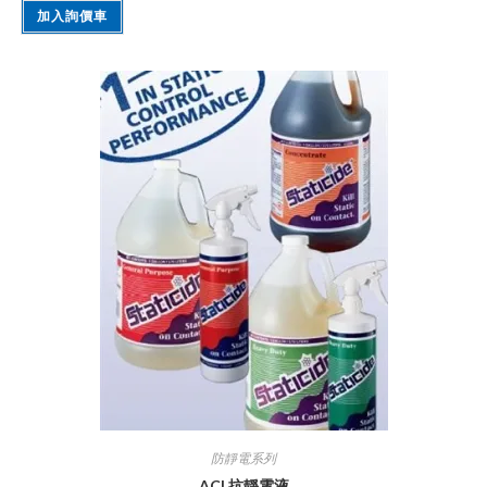
加入詢價車
防靜電系列
ACL抗靜電液