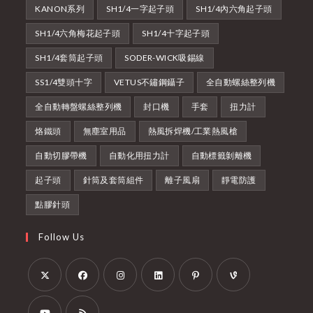
KANON系列
SH1/4一字起子頭
SH1/4內六角起子頭
SH1/4六角梅花起子頭
SH1/4十字起子頭
SH1/4套筒起子頭
SODER-WICK吸錫線
SS1/4雙頭十字
VETUS不鏽鋼鑷子
全自動螺絲整列機
全自動轉盤螺絲整列機
封口機
手套
扭力計
烙鐵頭
無塵室用品
熱風拆焊機/工業熱風槍
自動切膠帶機
自動化用扭力計
自動標籤剝離機
起子頭
針筒及套筒組件
離子風扇
靜電防護
點膠針頭
Follow Us
Opens
Opens
Opens
Opens
Opens
Opens