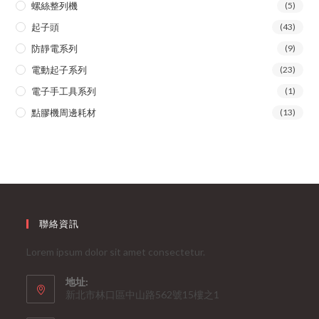
螺絲整列機
(5)
起子頭
(43)
防靜電系列
(9)
電動起子系列
(23)
電子手工具系列
(1)
點膠機周邊耗材
(13)
聯絡資訊
Lorem ipsum dolor sit amet consectetur.
地址:
新北市林口區中山路562號15樓之1