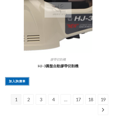
膠帶切割機
HJ-3圓盤自動膠帶切割機
加入詢價車
1
2
3
4
…
17
18
19