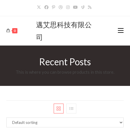
Skip
to
content
邁艾思科技有限公
0
司
Recent Posts
This is where you can browse products in this store.