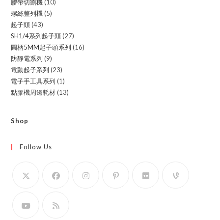
膠帶切割機
10
10
products
螺絲整列機
5
5
products
起子頭
43
43
products
SH1/4系列起子頭
27
27
products
圓柄5MM起子頭系列
16
16
products
防靜電系列
9
9
products
電動起子系列
23
23
products
電子手工具系列
1
1
products
點膠機周邊耗材
13
13
product
products
Shop
Follow Us