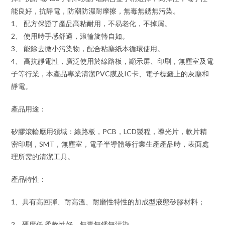
能良好，抗靜電，防潮防濕耐摩擦，無毒無銹無污染。
1、 配方保證了產品高粘耐用，不易老化，不掉屑。
2、 使用時手感舒適，滾輪旋轉自如。
3、 能除去微小污染物，配合粘塵紙本循環使用。
4、 高抗靜電性，廣泛使用於線路板，顯示屏、印刷，無塵室及電
子等行業，本產品專業清潔PVC膜及IC卡、電子標籤上的灰塵和
靜電。
產品用途：
矽膠滾輪應用領域：線路板，PCB，LCD製程，導光片，軟片精
密印刷，SMT，無塵室，電子半導體等行業生產產品時，表面處
理所需的清潔工具。
產品特性：
1、具有高回彈、耐高溫、耐磨性特性的加成型液態矽膠材料；
2、硬度低,柔軟性好、無毒無銹無污染