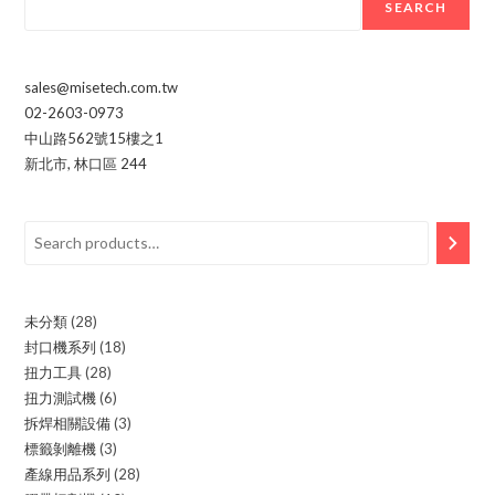
SEARCH
sales@misetech.com.tw
02-2603-0973
中山路562號15樓之1
新北市
,
林口區
244
Search
未分類
28
28
封口機系列
18
18
products
扭力工具
28
28
products
扭力測試機
6
6
products
拆焊相關設備
3
3
products
標籤剝離機
3
3
products
產線用品系列
28
28
products