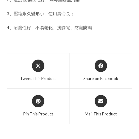
3、壓縮永久變形小、使用壽命長；
4、耐磨性好、不易老化、抗靜電、防潮防濕
Opens
Opens
in
in
a
a
Tweet This Product
Share on Facebook
new
new
window
window
Opens
Opens
in
in
a
a
Pin This Product
Mail This Product
new
new
window
window