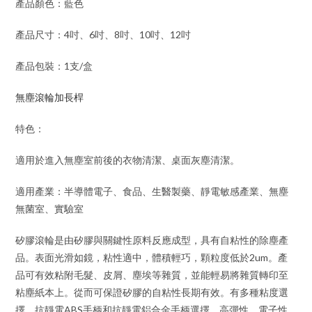
產品顏色：藍色
產品尺寸：4吋、6吋、8吋、10吋、12吋
產品包裝：1支/盒
無塵滾輪加長桿
特色：
適用於進入無塵室前後的衣物清潔、桌面灰塵清潔。
適用產業：半導體電子、食品、生醫製藥、靜電敏感產業、無塵
無菌室、實驗室
矽膠滾輪是由矽膠與關鍵性原料反應成型，具有自粘性的除塵產
品。表面光滑如鏡，粘性適中，體積輕巧，顆粒度低於2um。產
品可有效粘附毛髮、皮屑、塵埃等雜質，並能輕易將雜質轉印至
粘塵紙本上。從而可保證矽膠的自粘性長期有效。有多種粘度選
擇。抗靜電ABS手柄和抗靜電鋁合金手柄選擇，高彈性，電子性