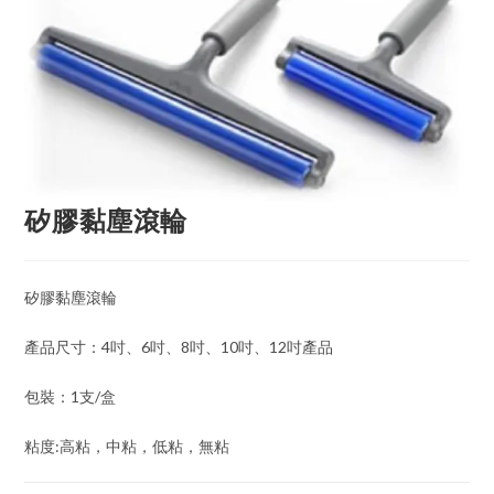
矽膠黏塵滾輪
矽膠黏塵滾輪
產品尺寸：4吋、6吋、8吋、10吋、12吋產品
包裝：1支/盒
粘度:高粘，中粘，低粘，無粘