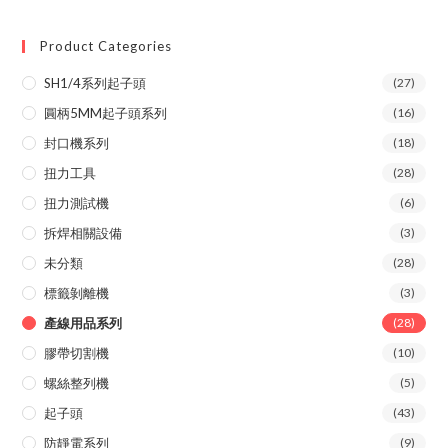
Product Categories
SH1/4系列起子頭
(27)
圓柄5MM起子頭系列
(16)
封口機系列
(18)
扭力工具
(28)
扭力測試機
(6)
拆焊相關設備
(3)
未分類
(28)
標籤剝離機
(3)
產線用品系列
(28)
膠帶切割機
(10)
螺絲整列機
(5)
起子頭
(43)
防靜電系列
(9)