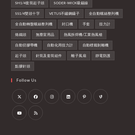
SH1/4套筒起子頭
SODER-WICK吸錫線
SS1/4雙頭十字
VETUS不鏽鋼鑷子
全自動螺絲整列機
全自動轉盤螺絲整列機
封口機
手套
扭力計
烙鐵頭
無塵室用品
熱風拆焊機/工業熱風槍
自動切膠帶機
自動化用扭力計
自動標籤剝離機
起子頭
針筒及套筒組件
離子風扇
靜電防護
點膠針頭
Follow Us
Opens
Opens
Opens
Opens
Opens
Opens
in
in
in
in
in
in
a
a
a
a
a
a
Opens
Opens
new
new
new
new
new
new
in
in