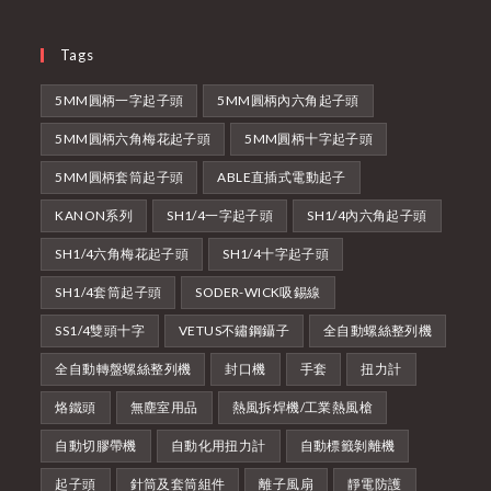
Tags
5MM圓柄一字起子頭
5MM圓柄內六角起子頭
5MM圓柄六角梅花起子頭
5MM圓柄十字起子頭
5MM圓柄套筒起子頭
ABLE直插式電動起子
KANON系列
SH1/4一字起子頭
SH1/4內六角起子頭
SH1/4六角梅花起子頭
SH1/4十字起子頭
SH1/4套筒起子頭
SODER-WICK吸錫線
SS1/4雙頭十字
VETUS不鏽鋼鑷子
全自動螺絲整列機
全自動轉盤螺絲整列機
封口機
手套
扭力計
烙鐵頭
無塵室用品
熱風拆焊機/工業熱風槍
自動切膠帶機
自動化用扭力計
自動標籤剝離機
起子頭
針筒及套筒組件
離子風扇
靜電防護