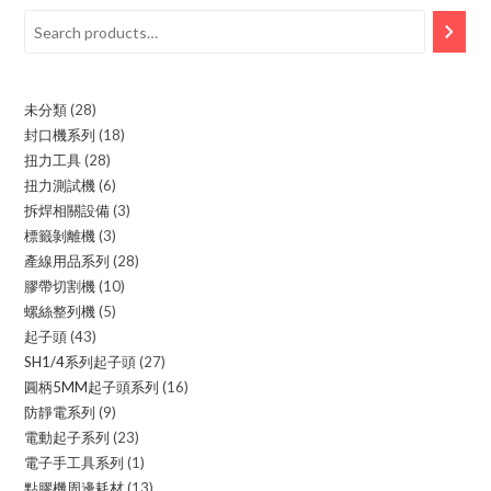
Search
未分類
28
28
封口機系列
18
18
products
扭力工具
28
28
products
扭力測試機
6
6
products
拆焊相關設備
3
3
products
標籤剝離機
3
3
products
產線用品系列
28
28
products
膠帶切割機
10
10
products
螺絲整列機
5
5
products
起子頭
43
43
products
SH1/4系列起子頭
27
27
products
圓柄5MM起子頭系列
16
16
products
防靜電系列
9
9
products
電動起子系列
23
23
products
電子手工具系列
1
1
products
點膠機周邊耗材
13
13
product