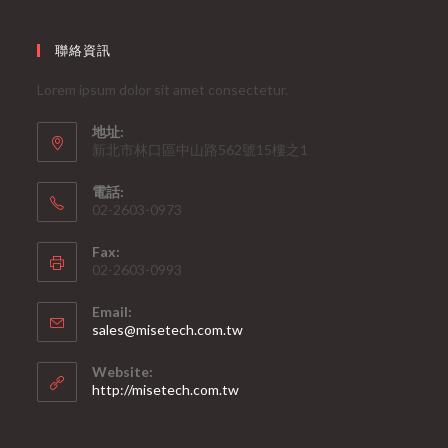
聯絡資訊
Lorem ipsum dolor sit amet consectetur.
地址:
新北市林口區中山路562號15樓之1
電話:
02-2603-0973
Fax:
02-2603-0993
Email:
Opens
sales@misetech.com.tw
in
your
Website:
application
http://misetech.com.tw