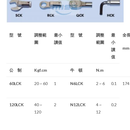
型 號
調整範
最小
型 號
調整
最
全
圍
讀值
範圍
小
mm
讀
值
公 制
Kgf.cm
牛 頓
N.m
60LCK
20 ~ 60
1
N6LCK
2 ~ 6
0.1
174
120LCK
40 ~
2
N12LCK
4 ~
0.2
120
12