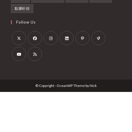
點膠針頭
Follow Us
Opens
Opens
Opens
Opens
Opens
Opens
in
in
in
in
in
in
a
a
a
a
a
a
Opens
Opens
new
new
new
new
new
new
in
in
tab
tab
tab
tab
tab
tab
a
a
© Copyright - OceanWP Theme by Nick
new
new
tab
tab