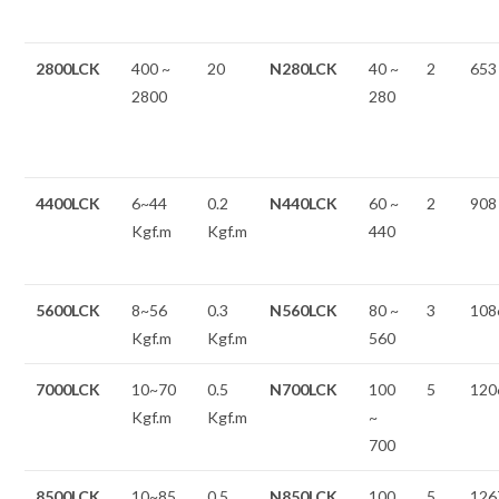
2800LCK
400 ~
20
N280LCK
40 ~
2
653
2800
280
4400LCK
6~44
0.2
N440LCK
60 ~
2
908
Kgf.m
Kgf.m
440
5600LCK
8~56
0.3
N560LCK
80 ~
3
108
Kgf.m
Kgf.m
560
7000LCK
10~70
0.5
N700LCK
100
5
120
Kgf.m
Kgf.m
~
700
8500LCK
10~85
0.5
N850LCK
100
5
126