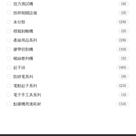
扭力測試機
(6)
拆焊相關設備
(3)
未分類
(28)
標籤剝離機
(3)
產線用品系列
(28)
膠帶切割機
(10)
螺絲整列機
(5)
起子頭
(43)
防靜電系列
(9)
電動起子系列
(23)
電子手工具系列
(1)
點膠機周邊耗材
(13)