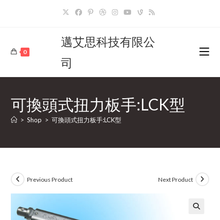
Skip
to
content
邁艾思科技有限公
0
司
可換頭式扭力板手:LCK型
>
Shop
>
可換頭式扭力板手:LCK型
Previous Product
Next Product