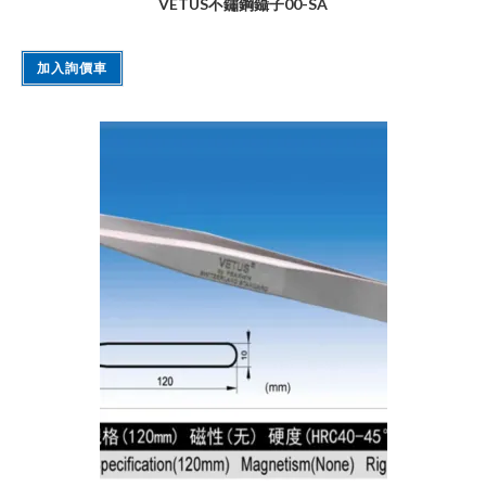
VETUS不鏽鋼鑷子00-SA
加入詢價車