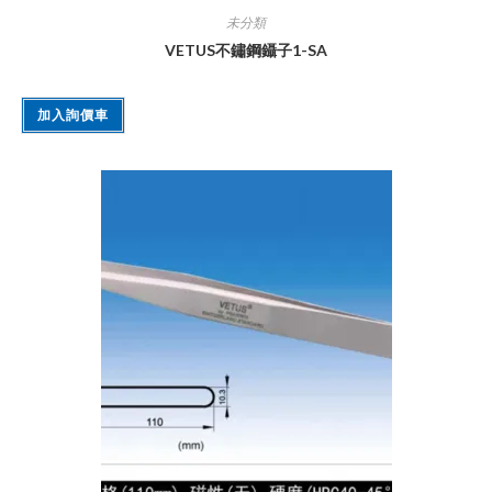
未分類
VETUS不鏽鋼鑷子1-SA
加入詢價車