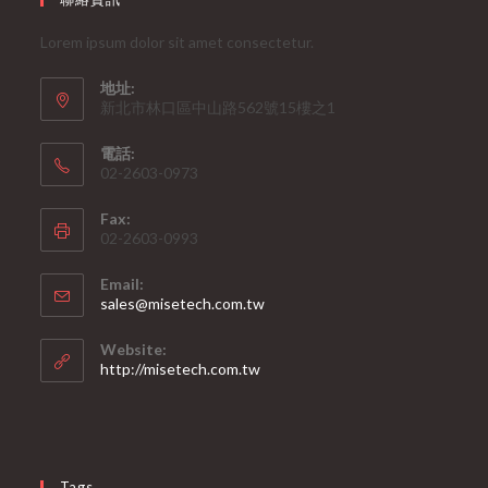
Lorem ipsum dolor sit amet consectetur.
地址:
新北市林口區中山路562號15樓之1
電話:
02-2603-0973
Fax:
02-2603-0993
Email:
Opens
sales@misetech.com.tw
in
your
Website:
application
http://misetech.com.tw
Tags