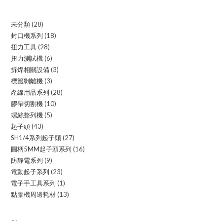
未分類
28
28
封口機系列
18
18
products
扭力工具
28
28
products
扭力測試機
6
6
products
拆焊相關設備
3
3
products
標籤剝離機
3
3
products
產線用品系列
28
28
products
膠帶切割機
10
10
products
螺絲整列機
5
5
products
起子頭
43
43
products
SH1/4系列起子頭
27
27
products
圓柄5MM起子頭系列
16
16
products
防靜電系列
9
9
products
電動起子系列
23
23
products
電子手工具系列
1
1
products
點膠機周邊耗材
13
13
product
products