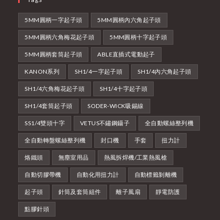
5MM圓柄一字起子頭
5MM圓柄內六角起子頭
5MM圓柄六角梅花起子頭
5MM圓柄十字起子頭
5MM圓柄套筒起子頭
ABLE直插式電動起子
KANON系列
SH1/4一字起子頭
SH1/4內六角起子頭
SH1/4六角梅花起子頭
SH1/4十字起子頭
SH1/4套筒起子頭
SODER-WICK吸錫線
SS1/4雙頭十字
VETUS不鏽鋼鑷子
全自動螺絲整列機
全自動轉盤螺絲整列機
封口機
手套
扭力計
烙鐵頭
無塵室用品
熱風拆焊機/工業熱風槍
自動切膠帶機
自動化用扭力計
自動標籤剝離機
起子頭
針筒及套筒組件
離子風扇
靜電防護
點膠針頭